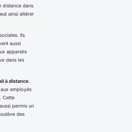
ne distance dans
ut ainsi altérer
ociales. Ils
vent aussi
ux appareils
ve dans les
ail à distance
.
t aux employés
. Cette
aussi permis un
 soulève des