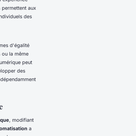
s permettent aux
ndividuels des
mes d'égalité
s ou la même
 numérique peut
velopper des
, indépendamment
e
ique
, modifiant
omatisation
a