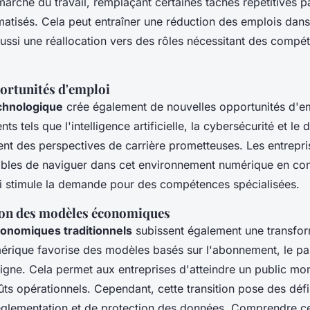
marché du travail, remplaçant certaines tâches répétitives p
atisés. Cela peut entraîner une réduction des emplois dans
aussi une réallocation vers des rôles nécessitant des compé
ortunités d'emploi
chnologique
crée également de nouvelles opportunités d'em
ts tels que l'intelligence artificielle, la cybersécurité et l
rent des perspectives de carrière prometteuses. Les entrepr
ables de naviguer dans cet environnement numérique en co
ui stimule la demande pour des compétences spécialisées.
on des modèles économiques
onomiques traditionnels
subissent également une transfor
rique favorise des modèles basés sur l'abonnement, le par
igne. Cela permet aux entreprises d'atteindre un public mon
ûts opérationnels. Cependant, cette transition pose des dé
églementation et de protection des données. Comprendre 