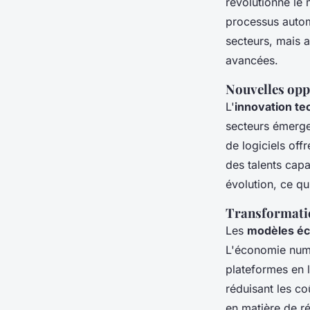
révolutionné le 
processus autom
secteurs, mais 
avancées.
Nouvelles opp
L'
innovation te
secteurs émergen
de logiciels off
des talents cap
évolution, ce q
Transformati
Les
modèles éc
L'économie numé
plateformes en l
réduisant les co
en matière de r