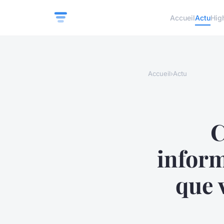
Accueil
Actu
Hig
Accueil
›
Actu
C
inform
que 