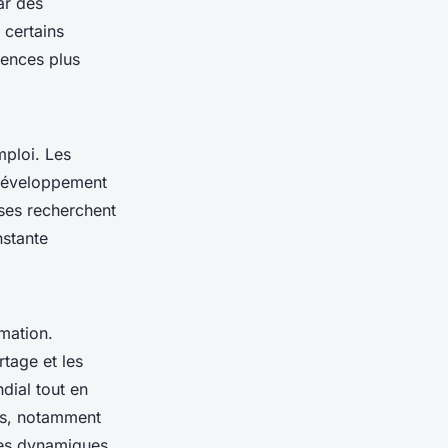
ar des
 certains
tences plus
ploi. Les
e développement
ises recherchent
nstante
mation.
tage et les
dial tout en
fis, notamment
ces dynamiques