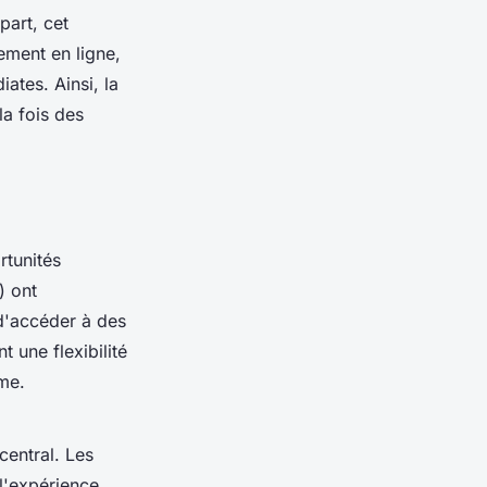
part, cet
ement en ligne,
ates. Ainsi, la
la fois des
rtunités
) ont
 d'accéder à des
 une flexibilité
me.
central. Les
 l'expérience