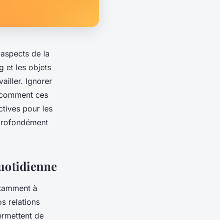
 aspects de la
g et les objets
iller. Ignorer
z comment ces
ctives pour les
e profondément
quotidienne
otamment à
s relations
ermettent de