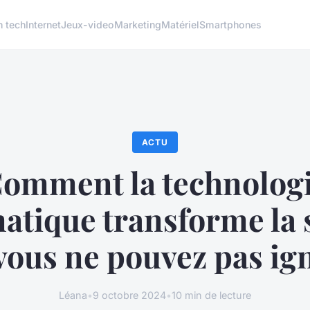
h tech
Internet
Jeux-video
Marketing
Matériel
Smartphones
ACTU
omment la technolog
atique transforme la 
vous ne pouvez pas ig
Léana
•
9 octobre 2024
•
10 min de lecture